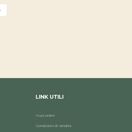
O
LINK UTILI
I tuoi ordini
Condizioni di vendita