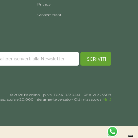
Privacy
Servizio clienti
ISCRIVITI
© 2026 Bricolino - p.iva IT03410230241 - REA VI-323308
cap. sociale 20.000 interamente versato - Ottimizzato da
Mr. J