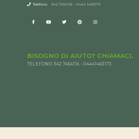
Telefono
342 7454116 - 0444 1463173
BISOGNO DI AIUTO? CHIAMACI.
TELEFONO 342 7454116 - 04441463173