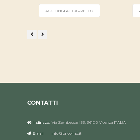
AGGIUNGI AL CARRELLO
CONTATTI
Indirizzo:
Via Zambeccari 33, 36100 Vicenza ITALIA
Email
info@bricolino.it