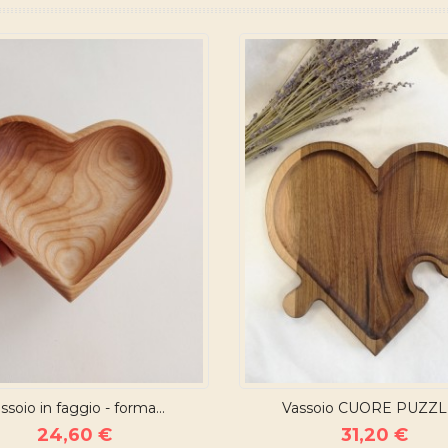
ssoio in faggio - forma...
Vassoio CUORE PUZZLE
24,60 €
31,20 €