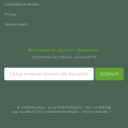
Condizioni di vendita
Privacy
Servizio clienti
BISOGNO DI AIUTO? CHIAMACI.
TELEFONO 342 7454116 - 04441463173
ISCRIVITI
© 2026 Bricolino - p.iva IT03410230241 - REA VI-323308
cap. sociale 20.000 interamente versato - Ottimizzato da
Mr. J