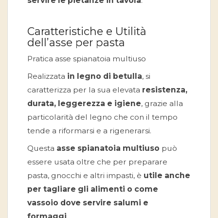
servire le pietanze in tavola
.
Caratteristiche e Utilità
dell’asse per pasta
Pratica asse spianatoia multiuso
Realizzata
in legno di betulla
, si
caratterizza per la sua elevata
resistenza,
durata, leggerezza e igiene
, grazie alla
particolarità del legno che con il tempo
tende a riformarsi e a rigenerarsi.
Questa
asse spianatoia multiuso
può
essere usata oltre che per preparare
pasta, gnocchi e altri impasti, è
utile anche
per tagliare gli alimenti o come
vassoio dove servire salumi e
formaggi
.