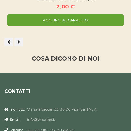
2,00 €
AGGIUNGI AL CARRELLO
COSA DICONO DI NOI
CONTATTI
Indirizzo:
Via Zambeccari 33, 36100 Vicenza ITALIA
Email
info@bricolino.it
Telefono
342 7454116 - 0444 1463173