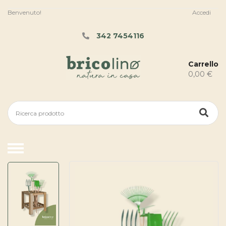
Benvenuto!
Accedi
342 7454116
Carrello
0,00 €