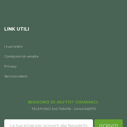
LINK UTILI
I tuoi ordini
Condizioni di vendita
Privacy
Servizio clienti
BISOGNO DI AIUTO? CHIAMACI.
TELEFONO 342 7454116 - 04441463173
ISCRIVITI